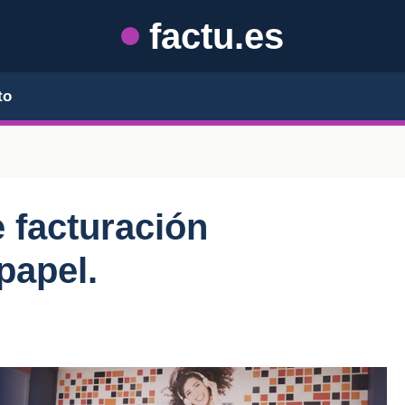
factu.es
to
e facturación
papel.