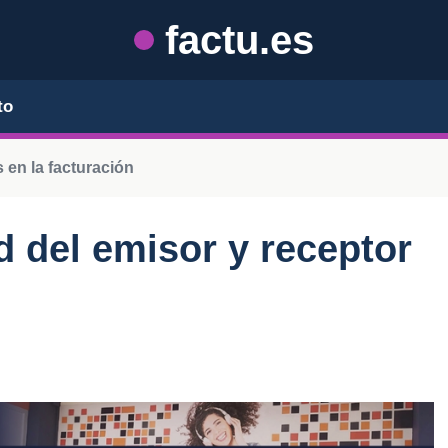
factu.es
to
 en la facturación
d del emisor y receptor