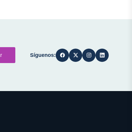
Síguenos:
r