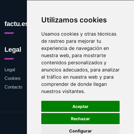
Utilizamos cookies
factu.es
Usamos cookies y otras técnicas
de rastreo para mejorar tu
experiencia de navegación en
Legal
nuestra web, para mostrarte
contenidos personalizados y
anuncios adecuados, para analizar
Legal
el tráfico en nuestra web y para
Cookies
comprender de donde llegan
Contacto
nuestros visitantes.
Aceptar
Rechazar
Update cookies preferences
Configurar
Copyright © 2025 factu.es