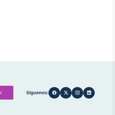
Síguenos:
r