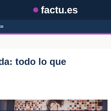
factu.es
to
da: todo lo que