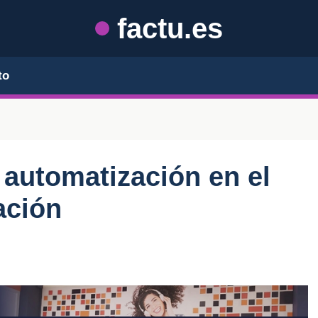
factu.es
to
 automatización en el
ación