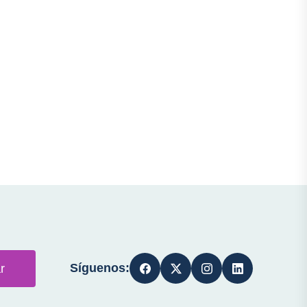
Síguenos:
r