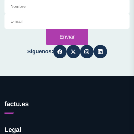
Enviar
Síguenos:
factu.es
Legal