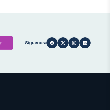
Síguenos:
r