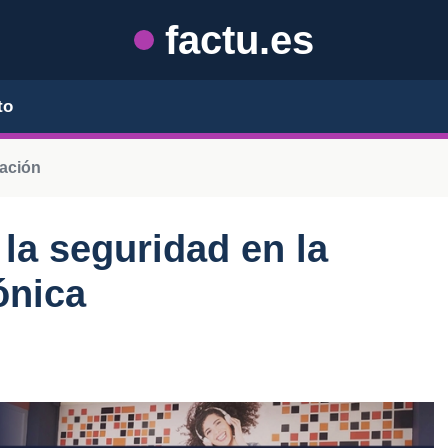
factu.es
to
ración
la seguridad en la
ónica