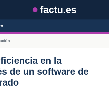
factu.es
to
ración
iciencia en la
és de un software de
grado