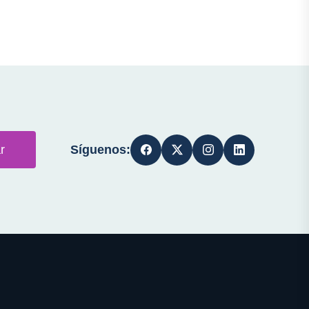
Síguenos:
r